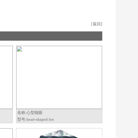
[
返回
]
名称:
心型猫眼
型号:
heart-shaped len