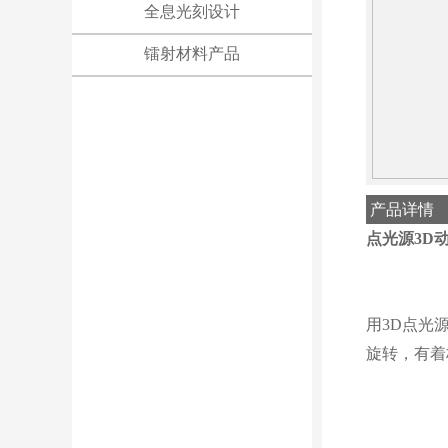
全息光刻设计
镭射材料产品
产品详情
点光源
3D
用
3D
点光
旋转，有着